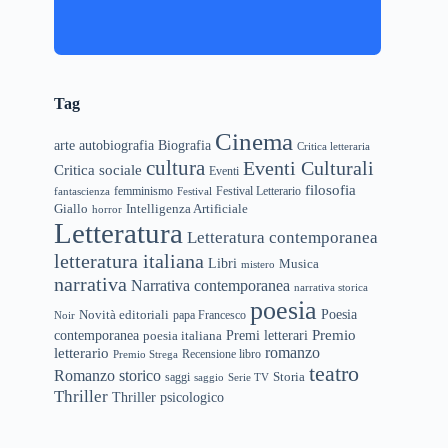
Tag
Cinema
arte
Biografia
autobiografia
Critica letteraria
cultura
Eventi Culturali
Critica sociale
Eventi
filosofia
femminismo
Festival Letterario
fantascienza
Festival
Giallo
Intelligenza Artificiale
horror
Letteratura
Letteratura contemporanea
letteratura italiana
Libri
Musica
mistero
narrativa
Narrativa contemporanea
narrativa storica
poesia
Novità editoriali
Poesia
papa Francesco
Noir
Premio
Premi letterari
contemporanea
poesia italiana
letterario
romanzo
Recensione libro
Premio Strega
teatro
Romanzo storico
Storia
saggi
saggio
Serie TV
Thriller
Thriller psicologico