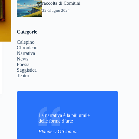
raccolta di Comitini
22 Giugno 2024
Categorie
Calepino
Chronicon
Narrativa
News
Poesia
Saggistica
Teatro
La narrativa è la più umile
delle forme d’arte
Flannery O’Connor