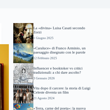
La «divina» Luisa Casati secondo
Zorzi
1 Giugno 2025
«Caraluce» di Franco Arminio, un
paesaggio disegnato con le parole
12 Febbraio 2025
Influencer e booktoker vs critici
tradizionali: a chi dare ascolto?
3 Gennaio 2026
Vita dopo il carcere: la storia di Luigi
Celeste diventa un film
21 Agosto 2024
«Terra, carne del poeta»: la nuova