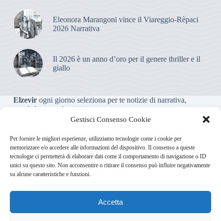
Eleonora Marangoni vince il Viareggio-Rèpaci
2026 Narrativa
Il 2026 è un anno d’oro per il genere thriller e il
giallo
Elzevir
ogni giorno seleziona per te notizie di narrativa,
saggistica, poesia e teatro.
Gestisci Consenso Cookie
Testata giornalistica online non iscritta al Tribunale, che non
Per fornire le migliori esperienze, utilizziamo tecnologie come i cookie per
riceve contributi o agevolazioni pubbliche ai sensi dell’art. 3-
memorizzare e/o accedere alle informazioni del dispositivo. Il consenso a queste
bis della legge 103/2012
tecnologie ci permetterà di elaborare dati come il comportamento di navigazione o ID
unici su questo sito. Non acconsentire o ritirare il consenso può influire negativamente
su alcune caratteristiche e funzioni.
Direttore responsabile
:
Carmelo Greco
Accetta
Via Usodimare 3 - 37138 Verona (VR)
info@elzevir.it
bullet-