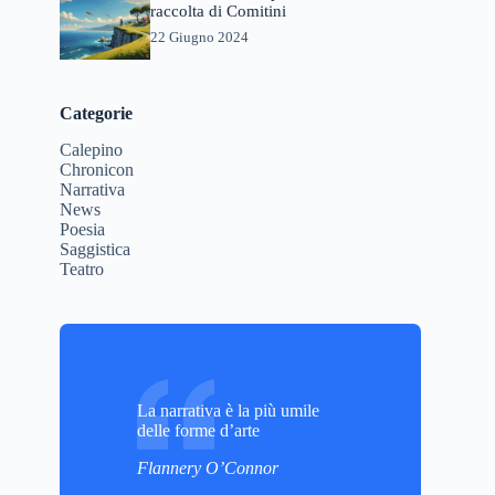
raccolta di Comitini
22 Giugno 2024
Categorie
Calepino
Chronicon
Narrativa
News
Poesia
Saggistica
Teatro
La narrativa è la più umile
delle forme d’arte
Flannery O’Connor