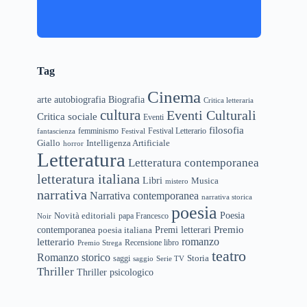
Tag
Cinema
arte
Biografia
autobiografia
Critica letteraria
cultura
Eventi Culturali
Critica sociale
Eventi
filosofia
femminismo
Festival Letterario
fantascienza
Festival
Giallo
Intelligenza Artificiale
horror
Letteratura
Letteratura contemporanea
letteratura italiana
Libri
Musica
mistero
narrativa
Narrativa contemporanea
narrativa storica
poesia
Novità editoriali
Poesia
papa Francesco
Noir
Premio
Premi letterari
contemporanea
poesia italiana
letterario
romanzo
Recensione libro
Premio Strega
teatro
Romanzo storico
Storia
saggi
saggio
Serie TV
Thriller
Thriller psicologico