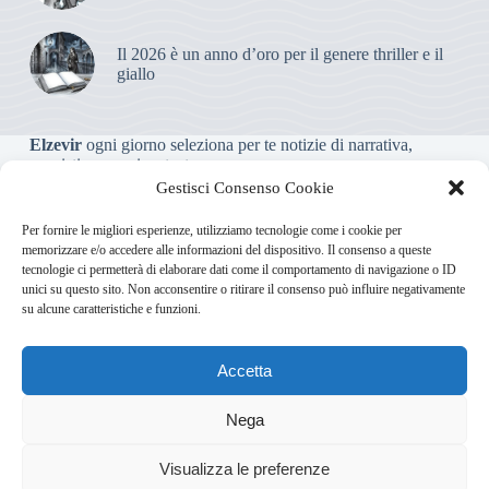
Il 2026 è un anno d’oro per il genere thriller e il
giallo
Elzevir
ogni giorno seleziona per te notizie di narrativa,
saggistica, poesia e teatro.
Gestisci Consenso Cookie
Testata giornalistica online non iscritta al Tribunale, che non
Per fornire le migliori esperienze, utilizziamo tecnologie come i cookie per
riceve contributi o agevolazioni pubbliche ai sensi dell’art. 3-
memorizzare e/o accedere alle informazioni del dispositivo. Il consenso a queste
bis della legge 103/2012
tecnologie ci permetterà di elaborare dati come il comportamento di navigazione o ID
unici su questo sito. Non acconsentire o ritirare il consenso può influire negativamente
su alcune caratteristiche e funzioni.
Direttore responsabile
:
Carmelo Greco
Accetta
Via Usodimare 3 - 37138 Verona (VR)
info@elzevir.it
bullet-
network.com
Nega
Visualizza le preferenze
Chi Siamo
Newsletter
Privacy Policy
Cookie Policy