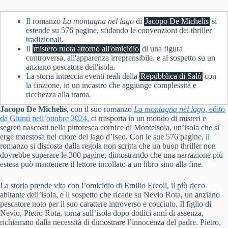
Il romanzo
La montagna nel lago
di
Jacopo De Michelis
si
estende su 576 pagine, sfidando le convenzioni dei thriller
tradizionali.
Il
mistero ruota attorno all'omicidio
di una figura
controversa, all'apparenza irreprensibile, e al sospetto su un
anziano pescatore dell'isola.
La storia intreccia eventi reali della
Repubblica di Salò
con
la finzione, in un incastro che aggiunge complessità e
ricchezza alla trama.
Jacopo De Michelis
, con il suo romanzo
La montagna nel lago
, edito
da Giunti nell’ottobre 2024
, ci trasporta in un mondo di misteri e
segreti nascosti nella pittoresca cornice di Monteisola, un’isola che si
erge maestosa nel cuore del lago d’Iseo. Con le sue 576 pagine, il
romanzo si discosta dalla regola non scritta che un buon thriller non
dovrebbe superare le 300 pagine, dimostrando che una narrazione più
estesa può mantenere il lettore incollato a un libro sino alla fine.
La storia prende vita con l’omicidio di Emilio Ercoli, il più ricco
abitante dell’isola, e il sospetto che ricade su Nevio Rota, un anziano
pescatore noto per il suo carattere introverso e cocciuto. Il figlio di
Nevio, Pietro Rota, torna sull’isola dopo dodici anni di assenza,
richiamato dalla necessità di dimostrare l’innocenza del padre. Pietro,