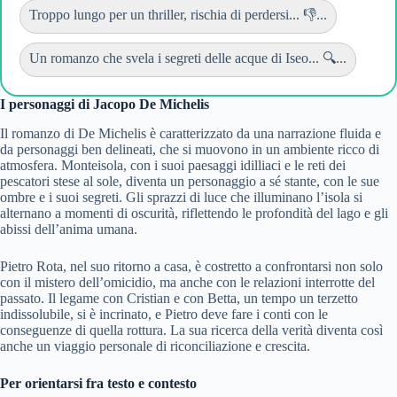
Troppo lungo per un thriller, rischia di perdersi... 👎...
Un romanzo che svela i segreti delle acque di Iseo... 🔍...
I personaggi di Jacopo De Michelis
Il romanzo di De Michelis è caratterizzato da una narrazione fluida e
da personaggi ben delineati, che si muovono in un ambiente ricco di
atmosfera. Monteisola, con i suoi paesaggi idilliaci e le reti dei
pescatori stese al sole, diventa un personaggio a sé stante, con le sue
ombre e i suoi segreti. Gli sprazzi di luce che illuminano l’isola si
alternano a momenti di oscurità, riflettendo le profondità del lago e gli
abissi dell’anima umana.
Pietro Rota, nel suo ritorno a casa, è costretto a confrontarsi non solo
con il mistero dell’omicidio, ma anche con le relazioni interrotte del
passato. Il legame con Cristian e con Betta, un tempo un terzetto
indissolubile, si è incrinato, e Pietro deve fare i conti con le
conseguenze di quella rottura. La sua ricerca della verità diventa così
anche un viaggio personale di riconciliazione e crescita.
Per orientarsi fra testo e contesto