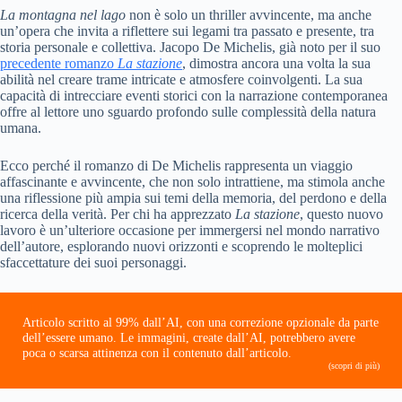
La montagna nel lago
non è solo un thriller avvincente, ma anche
un’opera che invita a riflettere sui legami tra passato e presente, tra
storia personale e collettiva. Jacopo De Michelis, già noto per il suo
precedente romanzo
La stazione
, dimostra ancora una volta la sua
abilità nel creare trame intricate e atmosfere coinvolgenti. La sua
capacità di intrecciare eventi storici con la narrazione contemporanea
offre al lettore uno sguardo profondo sulle complessità della natura
umana.
Ecco perché il romanzo di De Michelis rappresenta un viaggio
affascinante e avvincente, che non solo intrattiene, ma stimola anche
una riflessione più ampia sui temi della memoria, del perdono e della
ricerca della verità. Per chi ha apprezzato
La stazione
, questo nuovo
lavoro è un’ulteriore occasione per immergersi nel mondo narrativo
dell’autore, esplorando nuovi orizzonti e scoprendo le molteplici
sfaccettature dei suoi personaggi.
Articolo scritto al 99% dall’AI, con una correzione opzionale da parte
dell’essere umano. Le immagini, create dall’AI, potrebbero avere
poca o scarsa attinenza con il contenuto dall’articolo.
(scopri di più)