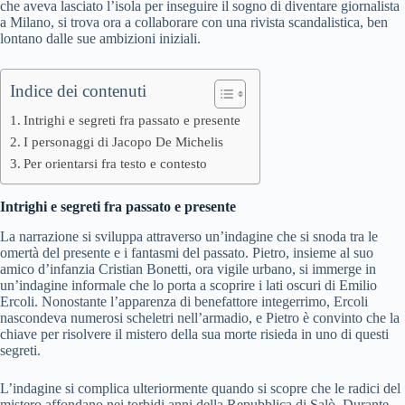
che aveva lasciato l’isola per inseguire il sogno di diventare giornalista
a Milano, si trova ora a collaborare con una rivista scandalistica, ben
lontano dalle sue ambizioni iniziali.
Indice dei contenuti
Intrighi e segreti fra passato e presente
I personaggi di Jacopo De Michelis
Per orientarsi fra testo e contesto
Intrighi e segreti fra passato e presente
La narrazione si sviluppa attraverso un’indagine che si snoda tra le
omertà del presente e i fantasmi del passato. Pietro, insieme al suo
amico d’infanzia Cristian Bonetti, ora vigile urbano, si immerge in
un’indagine informale che lo porta a scoprire i lati oscuri di Emilio
Ercoli. Nonostante l’apparenza di benefattore integerrimo, Ercoli
nascondeva numerosi scheletri nell’armadio, e Pietro è convinto che la
chiave per risolvere il mistero della sua morte risieda in uno di questi
segreti.
L’indagine si complica ulteriormente quando si scopre che le radici del
mistero affondano nei torbidi anni della Repubblica di Salò. Durante