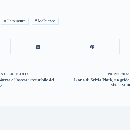
# Letteratura
# Malbianco
ENTE
ARTICOLO
PROSSIMO
A
arros e l’ascesa irresistibile del
L’orlo di Sylvia Plath, un grido
sy
violenza s