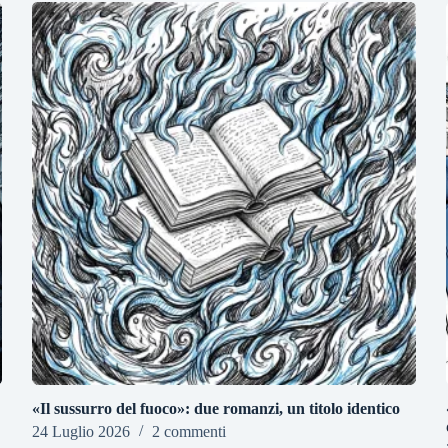
«Il sussurro del fuoco»: due romanzi, un titolo identico
24 Luglio 2026
2 commenti