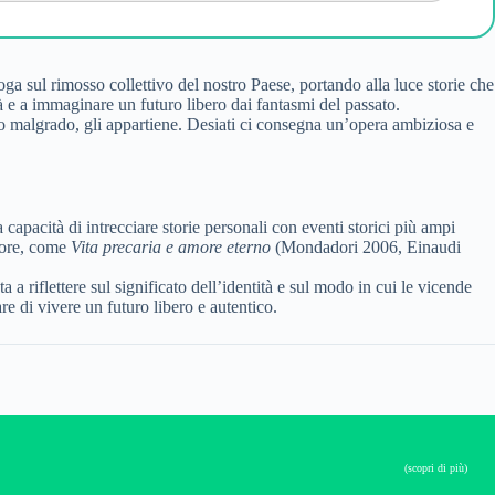
oga sul rimosso collettivo del nostro Paese, portando alla luce storie che
tà e a immaginare un futuro libero dai fantasmi del passato.
suo malgrado, gli appartiene. Desiati ci consegna un’opera ambiziosa e
capacità di intrecciare storie personali con eventi storici più ampi
utore, come
Vita precaria e amore eterno
(Mondadori 2006, Einaudi
a a riflettere sul significato dell’identità e sul modo in cui le vicende
re di vivere un futuro libero e autentico.
(scopri di più)