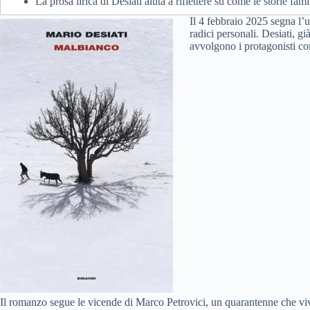
La prosa lirica di Desiati aiuta a riflettere su come le storie fam
Il 4 febbraio 2025 segna l’u
radici personali. Desiati, gi
avvolgono i protagonisti c
Il romanzo segue le vicende di Marco Petrovici, un quarantenne che vive a