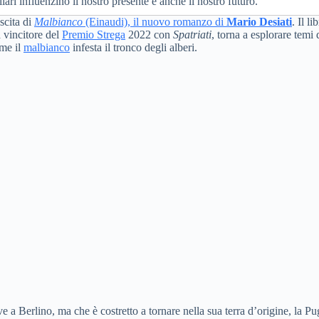
iliari influenzino il nostro presente e anche il nostro futuro.
scita di
Malbianco
(Einaudi), il nuovo romanzo di
Mario Desiati
. Il l
à vincitore del
Premio Strega
2022 con
Spatriati
, torna a esplorare temi 
ome il
malbianco
infesta il tronco degli alberi.
 Berlino, ma che è costretto a tornare nella sua terra d’origine, la Pugl