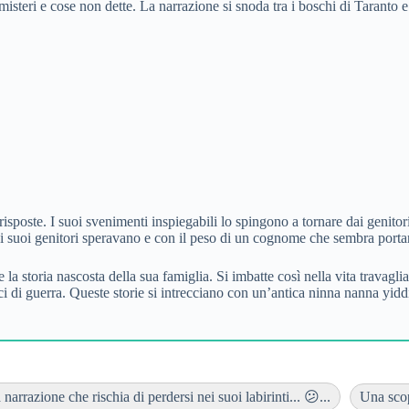
misteri e cose non dette. La narrazione si snoda tra i boschi di Taranto 
risposte. I suoi svenimenti inspiegabili lo spingono a tornare dai genito
e i suoi genitori speravano e con il peso di un cognome che sembra porta
e la storia nascosta della sua famiglia. Si imbatte così nella vita travag
ci di guerra. Queste storie si intrecciano con un’antica ninna nanna yi
narrazione che rischia di perdersi nei suoi labirinti... 😕...
Una scop