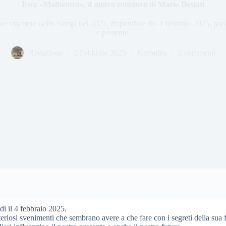
Esce «Malbianco», il nuovo romanzo di Mario Desiati
re vincitore dello Strega nel 2022, disponibile dal 4 febbraio 2025, par
e presente.
Redazione
2 Febbraio 2025
Narrativa
2 commenti
di il 4 febbraio 2025.
eriosi svenimenti che sembrano avere a che fare con i segreti della sua 