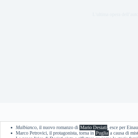
L'ultima opera dell’auto
Malbianco
, il nuovo romanzo di
Mario Desiati
, esce per Einau
Marco Petrovici, il protagonista, torna in
Puglia
a causa di mist