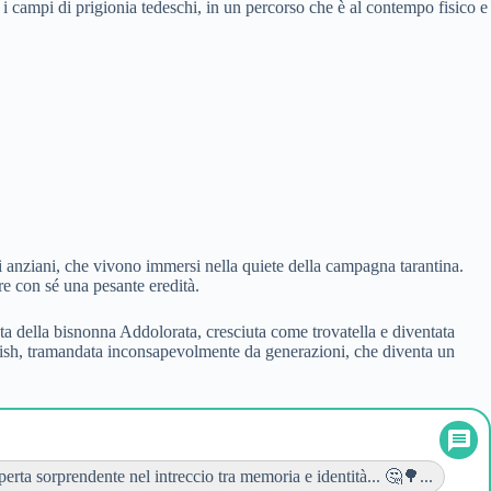
e i campi di prigionia tedeschi, in un percorso che è al contempo fisico e
ri anziani, che vivono immersi nella quiete della campagna tarantina.
re con sé una pesante eredità.
liata della bisnonna Addolorata, cresciuta come trovatella e diventata
ddish, tramandata inconsapevolmente da generazioni, che diventa un
erta sorprendente nel intreccio tra memoria e identità... 🤔🌳...