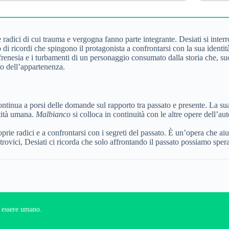
 radici di cui trauma e vergogna fanno parte integrante. Desiati si interr
o di ricordi che spingono il protagonista a confrontarsi con la sua identi
la frenesia e i turbamenti di un personaggio consumato dalla storia che, 
cato dell’appartenenza.
ntinua a porsi delle domande sul rapporto tra passato e presente. La sua 
ntità umana.
Malbianco
si colloca in continuità con le altre opere dell’a
roprie radici e a confrontarsi con i segreti del passato. È un’opera che aiut
trovici, Desiati ci ricorda che solo affrontando il passato possiamo spera
un essere umano.