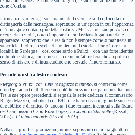
realtà adolescenziale, con le sue fragilità, le sue contraddizioni e le sue
zone d’ombra.
Il romanzo si interroga sulla natura della verità e sulla difficoltà di
distinguerla dalla menzogna, soprattutto in un’epoca in cui l’apparenza
e l’immagine contano più della sostanza. Melissa, nel suo percorso di
ricerca della verità, dovrà imparare a non lasciarsi ingannare dalle
apparenze, scoprendo che la realtà non è sempre come si manifesta in
superficie. Inoltre, la scelta di ambientare la storia a Porto Torres, una
località in Sardegna – così come sardo è Pulixi – con una forte identità
culturale e storica, contribuisce a creare un’atmosfera che amplifica il
senso di mistero e di inquietudine che pervade l’intero romanzo.
Per orientarsi fra testo e contesto
Piergiorgio Pulixi, con
Tutte le ragazze mentono
, si conferma come
uno degli autori di thriller e noir più interessanti del panorama italiano.
Tra le sue opere precedenti, si segnala la serie dedicata al commissario
Biagio Mazzeo, pubblicata da E/O, che ha riscosso un grande successo
di pubblico e di critica. O, ancora, i due romanzi incentrati sulla figura
del Commissario Capo Rosa Lopez,
Lo stupore della notte
(Rizzoli,
2018) e
L’ultimo sguardo
(Rizzoli, 2019).
Nella sua prolifica produzione, infine, si possono citare tra gli ultimi
pubblicati
La donna nel pozzo
(Feltrinelli, 2024)
e
Il nido del corvo