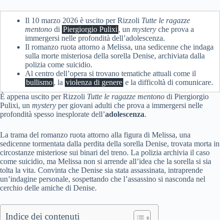
Il 10 marzo 2026 è uscito per Rizzoli
Tutte le ragazze
mentono
di
Piergiorgio Pulixi
, un
mystery
che prova a
immergersi nelle profondità dell’adolescenza.
Il romanzo ruota attorno a Melissa, una sedicenne che indaga
sulla morte misteriosa della sorella Denise, archiviata dalla
polizia come suicidio.
Al centro dell’opera si trovano tematiche attuali come il
bullismo
, la
violenza di genere
e la difficoltà di comunicare.
È appena uscito per Rizzoli
Tutte le ragazze mentono
di
Piergiorgio
Pulixi, un
mystery
per giovani adulti che prova a immergersi nelle
profondità spesso inesplorate dell’
adolescenza
.
La trama del romanzo ruota attorno alla figura di Melissa, una
sedicenne tormentata dalla perdita della sorella Denise, trovata morta in
circostanze misteriose sui binari del treno. La polizia archivia il caso
come suicidio, ma Melissa non si arrende all’idea che la sorella si sia
tolta la vita. Convinta che Denise sia stata assassinata, intraprende
un’indagine personale, sospettando che l’assassino si nasconda nel
cerchio delle amiche di Denise.
Indice dei contenuti