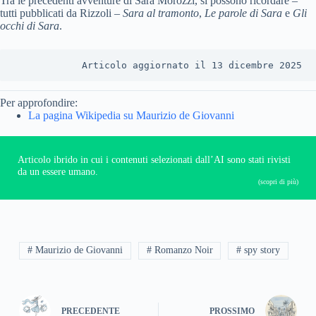
Tra le precedenti avventure di Sara Morozzi, si possono ricordare –
tutti pubblicati da Rizzoli –
Sara al tramonto
,
Le parole di Sara
e
Gli
occhi di Sara
.
Articolo aggiornato il 13 dicembre 2025
Per approfondire:
La pagina Wikipedia su Maurizio de Giovanni
Articolo ibrido in cui i contenuti selezionati dall’AI sono stati rivisti
da un essere umano.
(scopri di più)
# Maurizio de Giovanni
# Romanzo Noir
# spy story
PRECEDENTE
PROSSIMO