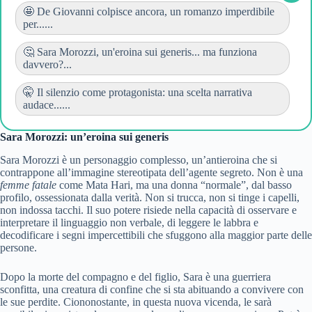
🤩 De Giovanni colpisce ancora, un romanzo imperdibile
per......
🤔 Sara Morozzi, un'eroina sui generis... ma funziona
davvero?...
🤫 Il silenzio come protagonista: una scelta narrativa
audace......
Sara Morozzi: un’eroina sui generis
Sara Morozzi è un personaggio complesso, un’antieroina che si
contrappone all’immagine stereotipata dell’agente segreto. Non è una
femme fatale
come Mata Hari, ma una donna “normale”, dal basso
profilo, ossessionata dalla verità. Non si trucca, non si tinge i capelli,
non indossa tacchi. Il suo potere risiede nella capacità di osservare e
interpretare il linguaggio non verbale, di leggere le labbra e
decodificare i segni impercettibili che sfuggono alla maggior parte delle
persone.
Dopo la morte del compagno e del figlio, Sara è una guerriera
sconfitta, una creatura di confine che si sta abituando a convivere con
le sue perdite. Ciononostante, in questa nuova vicenda, le sarà