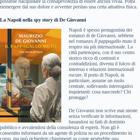
possibile riacquistare la consapevolezza di essere ancora vivaa. Potrà
riemergere dal suo dolore e avvertire persino una certa attrattiva fisica.
La Napoli nella spy story di De Giovanni
Napoli è spesso protagonista dei
romanzi di de Giovanni, sebbene
nel romanzo
Il pappagallo muto
il
respiro sia più internazionale. La
città partenopea, con il suo centro
storico ricco di contrasti e
contraddizioni, diventa il fulcro di
interessi e relazioni internazionali
oscure. Il porto di Napoli, in
particolare, assume un ruolo
centrale, sollevando interrogativi
inquietanti: cosa nasconde? Chi
protegge?
De Giovanni non scrive mai niente
senza verificare le informazioni,
basandosi su fatti di dominio
pubblico e avvalendosi della consulenza di esperti. Non gli è
consentito informarsi da un agente di polizia su un procedimento in
corso, ma può richiedere chiarimenti su come gestirebbe una