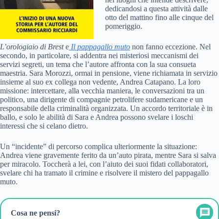
dedicandosi a questa attività dalle
otto del mattino fino alle cinque del
pomeriggio.
L’orologiaio di Brest
e
Il pappagallo muto
non fanno eccezione. Nel
secondo, in particolare, si addentra nei misteriosi meccanismi dei
servizi segreti, un tema che l’autore affronta con la sua consueta
maestria. Sara Morozzi, ormai in pensione, viene richiamata in servizio
insieme al suo ex collega non vedente, Andrea Catapano. La loro
missione: intercettare, alla vecchia maniera, le conversazioni tra un
politico, una dirigente di compagnie petrolifere sudamericane e un
responsabile della criminalità organizzata. Un accordo territoriale è in
ballo, e solo le abilità di Sara e Andrea possono svelare i loschi
interessi che si celano dietro.
Un “incidente” di percorso complica ulteriormente la situazione:
Andrea viene gravemente ferito da un’auto pirata, mentre Sara si salva
per miracolo. Toccherà a lei, con l’aiuto dei suoi fidati collaboratori,
svelare chi ha tramato il crimine e risolvere il mistero del pappagallo
muto.
Cosa ne pensi?