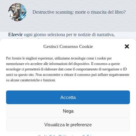
Destructive scanning: morte o rinascita del libro?
Elzevir
ogni giorno seleziona per te notizie di narrativa,
saggistica, poesia e teatro.
Gestisci Consenso Cookie
Testata giornalistica online non iscritta al Tribunale, che non
Per fornire le migliori esperienze, utilizziamo tecnologie come i cookie per
riceve contributi o agevolazioni pubbliche ai sensi dell’art. 3-
memorizzare e/o accedere alle informazioni del dispositivo. Il consenso a queste
bis della legge 103/2012
tecnologie ci permetterà di elaborare dati come il comportamento di navigazione o ID
unici su questo sito. Non acconsentire o ritirare il consenso può influire negativamente
su alcune caratteristiche e funzioni.
Direttore responsabile
:
Carmelo Greco
Accetta
Via Usodimare 3 - 37138 Verona (VR)
info@elzevir.it
bullet-
network.com
Nega
4
Visualizza le preferenze
Chi Siamo
Newsletter
Privacy Policy
Cookie Policy
Bullet - Dynamic Solutions Srl P.IVA 02954300238 – REA