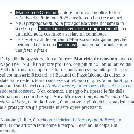
Maurizio de Giovanni
, autore prolifico con oltre 40 libri
all’attivo dal 2006, nel 2025 è uscito con ben tre romanzi.
Ne
Il pappagallo muto
la protagonista viene richiamata in
servizio per
intercettare conversazioni compromettenti
, ma
un incidente la costringe a svelare un complotto.
Le spy story di de Giovanni Morozzi si distinguono perché
mettono al centro una
antieroina
, una donna normale e non
una
femme fatale.
Dai gialli alle spy story, fino all’amore.
Maurizio de Giovanni
, nato a
Napoli nel 1958, è un autore prolifico, con più di 40 libri all’attivo dal
2006, tra romanzi e opere teatrali. Conosciuto soprattutto per le serie
sul commissario Ricciardi e i Bastardi di Pizzofalcone, da cui sono
state tratte delle fiction di successo, a febbraio di quest’anno ha stupito
ancora i suoi lettori con
L’antico amore
, un romanzo che si discosta dai
suoi temi consueti
. Non contento, a maggio ha ripreso le fila della
storia con al centro l’ex spia
Sara Morozzi
.
Il pappagallo muto. Una
storia di Sara
, edito da Rizzoli, è un nuovo capitolo della saga dedicata
alla protagonista già presente in sette opere precedenti.
A ottobre, infine, è
uscito per Feltrinelli
L’orologiaio di Brest
,
un
thriller che affronta temi come il tempo, il destino, la colpa e la
memoria.