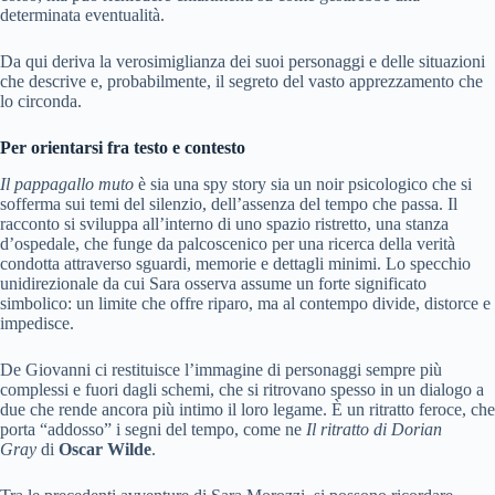
determinata eventualità.
Da qui deriva la verosimiglianza dei suoi personaggi e delle situazioni
che descrive e, probabilmente, il segreto del vasto apprezzamento che
lo circonda.
Per orientarsi fra testo e contesto
Il pappagallo muto
è sia una spy story sia un noir psicologico che si
sofferma sui temi del silenzio, dell’assenza del tempo che passa. Il
racconto si sviluppa all’interno di uno spazio ristretto, una stanza
d’ospedale, che funge da palcoscenico per una ricerca della verità
condotta attraverso sguardi, memorie e dettagli minimi. Lo specchio
unidirezionale da cui Sara osserva assume un forte significato
simbolico: un limite che offre riparo, ma al contempo divide, distorce e
impedisce.
De Giovanni ci restituisce l’immagine di personaggi sempre più
complessi e fuori dagli schemi, che si ritrovano spesso in un dialogo a
due che rende ancora più intimo il loro legame. È un ritratto feroce, che
porta “addosso” i segni del tempo, come ne
Il ritratto di Dorian
Gray
di
Oscar Wilde
.