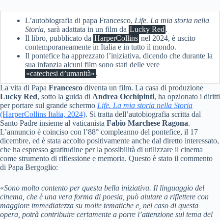
L’autobiografia di papa Francesco,
Life. La mia storia nella
Storia
, sarà adattata in un film da
Lucky Red
.
Il libro, pubblicato da
HarperCollins
nel 2024, è uscito
contemporaneamente in Italia e in tutto il mondo.
Il pontefice ha apprezzato l’iniziativa, dicendo che durante la
sua infanzia alcuni film sono stati delle vere
«catechesi d’umanità»
.
La vita di Papa
Francesco
diventa un film. La casa di produzione
Lucky Red
, sotto la guida di
Andrea Occhipinti
, ha opzionato i diritti
per portare sul grande schermo
Life. La mia storia nella Storia
(HarperCollins Italia, 2024)
. Si tratta dell’autobiografia scritta dal
Santo Padre insieme al vaticanista
Fabio Marchese Ragona
.
L’annuncio è coinciso con l’88° compleanno del pontefice, il 17
dicembre, ed è stata accolto positivamente anche dal diretto interessato,
che ha espresso gratitudine per la possibilità di utilizzare il cinema
come strumento di riflessione e memoria. Questo è stato il commento
di Papa Bergoglio:
«
Sono molto contento per questa bella iniziativa.
Il linguaggio del
cinema, che è una vera forma di poesia, può aiutare a riflettere con
maggiore immediatezza su molte tematiche e, nel caso di questa
opera, potrà contribuire certamente a porre l’attenzione sul tema del