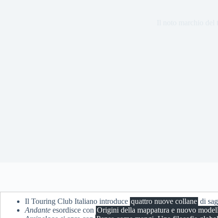
Il noto marchio del 
Il Touring Club Italiano introduce
quattro nuove collane
di sag
Andante
esordisce con
Origini della mappatura e nuovo model