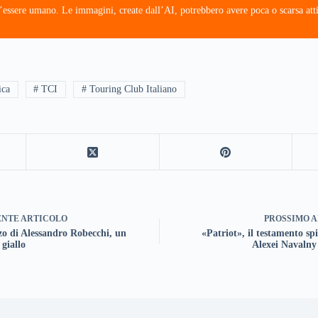
’essere umano. Le immagini, create dall’AI, potrebbero avere poca o scarsa atti
ica
# TCI
# Touring Club Italiano
ENTE
ARTICOLO
PROSSIMO
A
zo di Alessandro Robecchi, un
«Patriot», il testamento spi
 giallo
Alexei Navalny