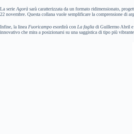
La serie
Agorà
sarà caratterizzata da un formato ridimensionato, progettat
22 novembre. Questa collana vuole semplificare la comprensione di argo
Infine, la linea
Fuoricampo
esordirà con
La faglia
di Guillermo Abril e 
innovativo che mira a posizionarsi su una saggistica di tipo più vibrant