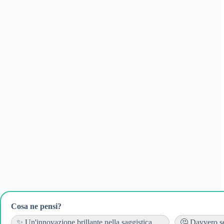
Cosa ne pensi?
✨ Un'innovazione brillante nella saggistica......
🤔 Davvero se