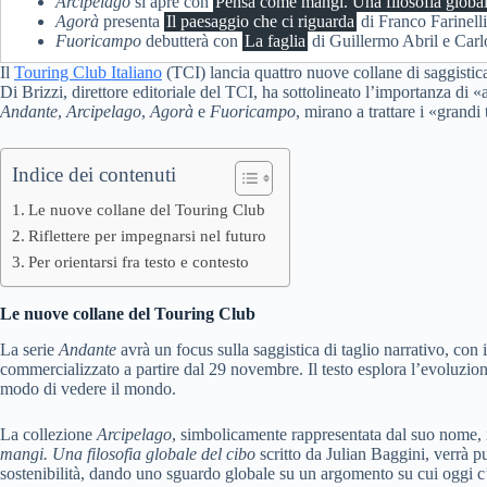
Arcipelago
si apre con
Pensa come mangi. Una filosofia global
Agorà
presenta
Il paesaggio che ci riguarda
di Franco Farinell
Fuoricampo
debutterà con
La faglia
di Guillermo Abril e Carl
Il
Touring Club Italiano
(TCI) lancia quattro nuove collane di saggistica
Di Brizzi, direttore editoriale del TCI, ha sottolineato l’importanza di «
Andante
,
Arcipelago
,
Agorà
e
Fuoricampo
, mirano a trattare i «grand
Indice dei contenuti
Le nuove collane del Touring Club
Riflettere per impegnarsi nel futuro
Per orientarsi fra testo e contesto
Le nuove collane del Touring Club
La serie
Andante
avrà un focus sulla saggistica di taglio narrativo, con i
commercializzato a partire dal 29 novembre. Il testo esplora l’evoluzio
modo di vedere il mondo.
La collezione
Arcipelago
, simbolicamente rappresentata dal suo nome, 
mangi. Una filosofia globale del cibo
scritto da Julian Baggini, verrà pu
sostenibilità, dando uno sguardo globale su un argomento su cui oggi c’