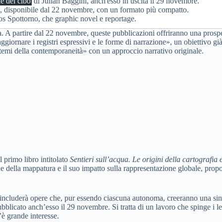
e del cibo
di Julian Baggini, anch'esso in uscita il 29 novembre.
i, disponibile dal 22 novembre, con un formato più compatto.
os Spottorno, che graphic novel e reportage.
. A partire dal 22 novembre, queste pubblicazioni offriranno una prospet
aggiornare i registri espressivi e le forme di narrazione», un obiettivo gi
i temi della contemporaneità» con un approccio narrativo originale.
l primo libro intitolato
Sentieri sull’acqua. Le origini della cartograf
ne della mappatura e il suo impatto sulla rappresentazione globale, pro
includerà opere che, pur essendo ciascuna autonoma, creeranno una sine
bblicato anch’esso il 29 novembre. Si tratta di un lavoro che spinge i le
è grande interesse.