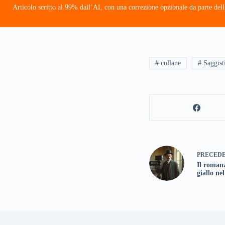
Articolo scritto al 99% dall’AI, con una correzione opzionale da parte dell
# collane
# Saggist
PRECED
Il roman
giallo nel