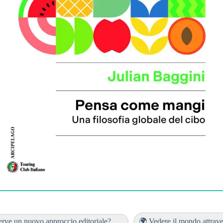
rve un nuovo approccio editoriale?......
🌍 Vedere il mondo attravers