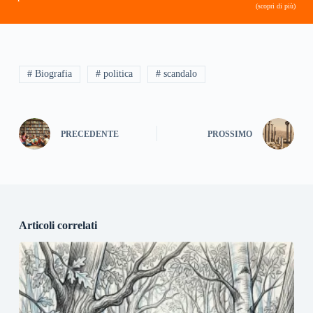
(scopri di più)
# Biografia
# politica
# scandalo
PRECEDENTE
PROSSIMO
Articoli correlati