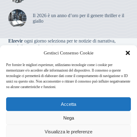
Il 2026 è un anno d’oro per il genere thriller e il
giallo
Elzevir
ogni giorno seleziona per te notizie di narrativa,
saggistica, poesia e teatro.
Gestisci Consenso Cookie
Testata giornalistica online non iscritta al Tribunale, che non
Per fornire le migliori esperienze, utilizziamo tecnologie come i cookie per
riceve contributi o agevolazioni pubbliche ai sensi dell’art. 3-
memorizzare e/o accedere alle informazioni del dispositivo. Il consenso a queste
bis della legge 103/2012
tecnologie ci permetterà di elaborare dati come il comportamento di navigazione o ID
unici su questo sito. Non acconsentire o ritirare il consenso può influire negativamente
su alcune caratteristiche e funzioni.
Direttore responsabile
:
Carmelo Greco
Accetta
Via Usodimare 3 - 37138 Verona (VR)
info@elzevir.it
bullet-
network.com
Nega
4
Visualizza le preferenze
Chi Siamo
Newsletter
Privacy Policy
Cookie Policy