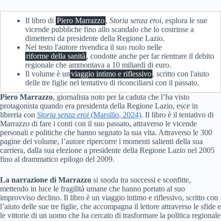
Il libro di
Piero Marrazzo
,
Storia senza eroi
, esplora le sue
vicende pubbliche fino allo scandalo che lo costrinse a
dimettersi da presidente della Regione Lazio.
Nel testo l'autore rivendica il suo ruolo nelle
riforme della sanità
, condotte anche per far rientrare il debito
regionale che ammontava a 10 miliardi di euro.
Il volume è un
viaggio intimo e riflessivo
, scritto con l'aiuto
delle tre figlie nel tentativo di riconciliarsi con il passato.
Piero Marrazzo
, giornalista noto per la caduta che l’ha visto
protagonista quando era presidenta della Regione Lazio, esce in
libreria con
Storia senza eroi
(Marsilio, 2024)
. Il libro è il tentativo di
Marrazzo di fare i conti con il suo passato, attraverso le vicende
personali e politiche che hanno segnato la sua vita. Attraverso le 300
pagine del volume, l’autore ripercorre i momenti salienti della sua
carriera, dalla sua elezione a presidente della Regione Lazio nel 2005
fino al drammatico epilogo del 2009.
La narrazione di Marrazzo
si snoda tra successi e sconfitte,
mettendo in luce le fragilità umane che hanno portato al suo
improvviso declino. Il libro è un viaggio intimo e riflessivo, scritto con
l’aiuto delle sue tre figlie, che accompagna il lettore attraverso le sfide e
le vittorie di un uomo che ha cercato di trasformare la politica regionale