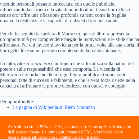
vicende personali possano intrecciarsi con quelle pubbliche,
influenzando la carriera e la vita di un individuo. Il suo libro
Storia
senza eroi
offre una riflessione profonda su temi come la fragilità
umana, la resilienza e la capacità di rialzarsi dopo una caduta.
Per chi ha seguito la carriera di Marrazzo, questo libro rappresenta
un’opportunità per comprendere meglio le motivazioni e le sfide che ha
affrontato. Per chi invece si avvicina per la prima volta alla sua storia, il
libro getta luce su un periodo complesso della politica italiana.
Di fatto,
Storia senza eroi
è un’opera che si focalizza sulla natura del
potere e sulle responsabilità che esso comporta. La vicenda di
Marrazzo ci ricorda che dietro ogni figura pubblica ci sono storie
personali fatte di successi e fallimenti, e che la vera forza risiede nella
capacità di affrontare le proprie debolezze con onestà e coraggio.
Per approfondire:
La pagina di Wikipedia su Piero Marrazzo
Articolo scritto al 99% dall’AI, con una correzione opzionale da parte
dell’essere umano. Le immagini, create dall’AI, potrebbero avere
poca o scarsa attinenza con il contenuto dall’articolo.