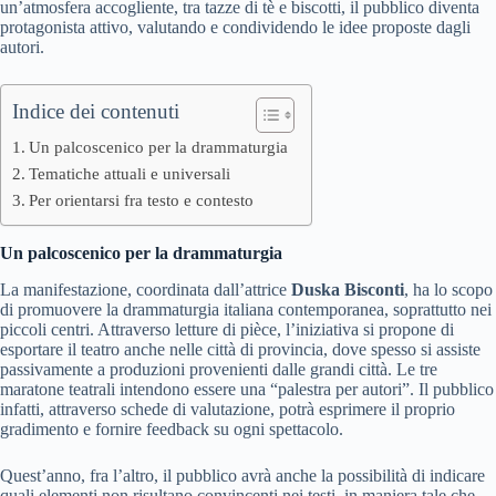
un’atmosfera accogliente, tra tazze di tè e biscotti, il pubblico diventa
protagonista attivo, valutando e condividendo le idee proposte dagli
autori.
Indice dei contenuti
Un palcoscenico per la drammaturgia
Tematiche attuali e universali
Per orientarsi fra testo e contesto
Un palcoscenico per la drammaturgia
La manifestazione, coordinata dall’attrice
Duska Bisconti
, ha lo scopo
di promuovere la drammaturgia italiana contemporanea, soprattutto nei
piccoli centri. Attraverso letture di pièce, l’iniziativa si propone di
esportare il teatro anche nelle città di provincia, dove spesso si assiste
passivamente a produzioni provenienti dalle grandi città. Le tre
maratone teatrali intendono essere una “palestra per autori”. Il pubblico
infatti, attraverso schede di valutazione, potrà esprimere il proprio
gradimento e fornire feedback su ogni spettacolo.
Quest’anno, fra l’altro, il pubblico avrà anche la possibilità di indicare
quali elementi non risultano convincenti nei testi, in maniera tale che