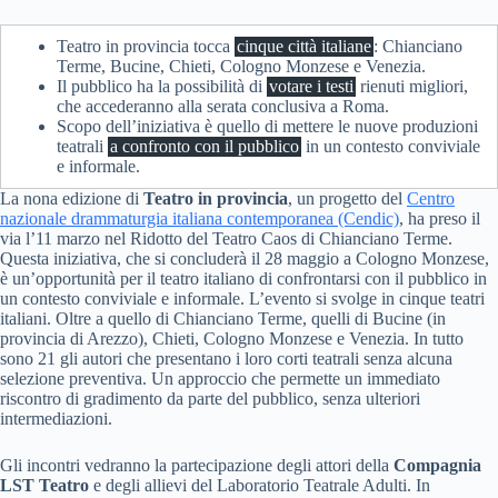
Teatro in provincia tocca
cinque città italiane
: Chianciano
Terme, Bucine, Chieti, Cologno Monzese e Venezia.
Il pubblico ha la possibilità di
votare i testi
rienuti migliori,
che accederanno alla serata conclusiva a Roma.
Scopo dell’iniziativa è quello di mettere le nuove produzioni
teatrali
a confronto con il pubblico
in un contesto conviviale
e informale.
La nona edizione di
Teatro in provincia
, un progetto del
Centro
nazionale drammaturgia italiana contemporanea (Cendic)
, ha preso il
via l’11 marzo nel Ridotto del Teatro Caos di Chianciano Terme.
Questa iniziativa, che si concluderà il 28 maggio a Cologno Monzese,
è un’opportunità per il teatro italiano di confrontarsi con il pubblico in
un contesto conviviale e informale. L’evento si svolge in cinque teatri
italiani. Oltre a quello di Chianciano Terme, quelli di Bucine (in
provincia di Arezzo), Chieti, Cologno Monzese e Venezia. In tutto
sono 21 gli autori che presentano i loro corti teatrali senza alcuna
selezione preventiva. Un approccio che permette un immediato
riscontro di gradimento da parte del pubblico, senza ulteriori
intermediazioni.
Gli incontri vedranno la partecipazione degli attori della
Compagnia
LST Teatro
e degli allievi del Laboratorio Teatrale Adulti. In