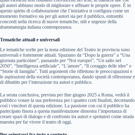
gli autori abbiano modo di migliorare e affinare le proprie opere. È in
questo spirito di collaborazione che l’iniziativa si configura come un
momento formativo sia per gli autori sia per il pubblico, entrambi
concordi nella ricerca di nuove tematiche, stili e urgenze della
drammaturgia italiana contemporanea.
Tematiche attuali e universali
Le tematiche scelte per la nona edizione del Teatro in provincia sono
universali e fortemente attuali. Spaziano da “Dopo la guerra” a “Una
giornata particolare”, passando per “Noi europei”, “Un salto nel
2050”, “Intelligenza artificiale”, “L’amore”, “Il coraggio delle idee” e
“Storie di famiglia”. Tutti argomenti che riflettono le preoccupazioni e
le aspirazioni della società contemporanea, dando spunti di riflessione e
di dibattito per l’interazione tra autori e pubblico.
La serata conclusiva, prevista per fine giugno 2025 a Roma, vedrà il
pubblico votare la sua preferenza per i quattro corti finalisti, decretando
così i vincitori di questa edizione. La passione con cui il pubblico ha
partecipato finora a questa manifestazione dimostra l’importanza di
creare spazi di dialogo e di confronto tra autori e spettatori come strada
maestra per far vivere il teatro di oggi.
Per orientarsi fra testo e contesto