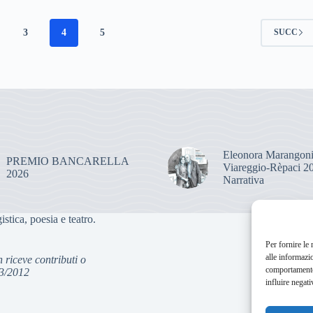
3
4
5
SUCC
Eleonora Marangoni 
PREMIO BANCARELLA
Viareggio-Rèpaci 2
2026
Narrativa
istica, poesia e teatro.
C
Per fornire le
alle informazi
n riceve contributi o
comportamento 
03/2012
influire negati