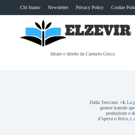
S
Chi Siamo
Newsletter
Privacy Policy
Cookie Poli
a
l
t
a
a
l
c
o
Ideato e diretto da Carmelo Greco
n
t
e
n
u
t
o
Dalla Treccani: «
3.
La p
genere teatrale spe
produzione e de
d’opera
o
lirico
,
t.