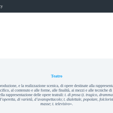
cy
Teatro
roduzione, e la realizzazione scenica, di opere destinate alla rappresen
cifico, al contenuto e alle forme, alle finalità, ai mezzi e alle tecniche di
lla rappresentazione delle opere teatrali:
t. di prosa
(
t. tragico
,
drammat
 d’operetta
,
di varietà
,
d’avanspettacolo
;
t. dialettale
,
popolare
,
folcloris
masse
;
t. televisivo
».