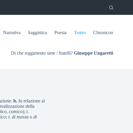
Narrativa
Saggistica
Poesia
Teatro
Chronicon
Di che reggimento siete / fratelli?
Giuseppe Ungaretti
tazione.
b.
In relazione al
 realizzazione della
ico
,
comico
);
t.
tico
;
t. di massa
o
di