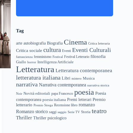
Tag
Cinema
arte
Biografia
autobiografia
Critica letteraria
cultura
Eventi Culturali
Critica sociale
Eventi
filosofia
femminismo
Festival Letterario
fantascienza
Festival
Giallo
Intelligenza Artificiale
horror
Letteratura
Letteratura contemporanea
letteratura italiana
Libri
Musica
mistero
narrativa
Narrativa contemporanea
narrativa storica
poesia
Novità editoriali
Poesia
papa Francesco
Noir
Premio
Premi letterari
contemporanea
poesia italiana
letterario
romanzo
Recensione libro
Premio Strega
teatro
Romanzo storico
Storia
saggi
saggio
Serie TV
Thriller
Thriller psicologico