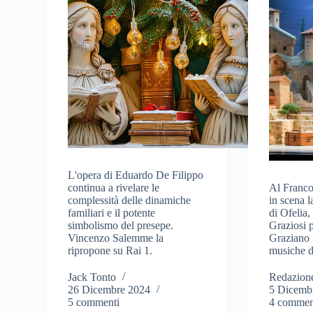
L'opera di Eduardo De Filippo
continua a rivelare le
Al Franco
complessità delle dinamiche
in scena l
familiari e il potente
di Ofelia,
simbolismo del presepe.
Graziosi p
Vincenzo Salemme la
Graziano 
ripropone su Rai 1.
musiche d
Jack Tonto
Redazion
26 Dicembre 2024
5 Dicemb
5 commenti
4 commen