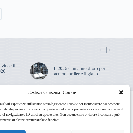
vince il
Il 2026 è un anno d’oro per il
026
genere thriller e il giallo
Gestisci Consenso Cookie
hi Siamo
Newsletter
Privacy Policy
Cookie Policy
 migliori esperienze, utilizziamo tecnologie come i cookie per memorizzare e/o accedere
oni del dispositivo. Il consenso a queste tecnologie ci permetterà di elaborare dati come il
di navigazione o ID unici su questo sito. Non acconsentire o ritirare il consenso può
vamente su alcune caratteristiche e funzioni.