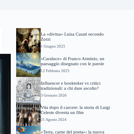
La «divina» Luisa Casati secondo
Zorzi
1 Giugno 2025
«Caraluce» di Franco Arminio, un
paesaggio disegnato con le parole
12 Febbraio 2025
Influencer e booktoker vs critici
tradizionali: a chi dare ascolto?
3 Gennaio 2026
Vita dopo il carcere: la storia di Luigi
Celeste diventa un film
21 Agosto 2024
«Terra, carne del poeta»: la nuova